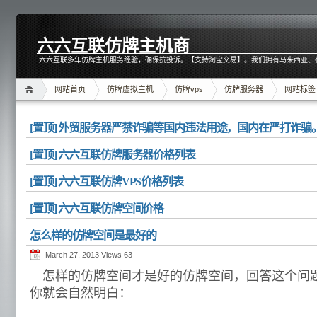
六六互联仿牌主机商
六六互联多年仿牌主机服务经验，确保抗投诉。【支持淘宝交易】。我们拥有马来西亚、
网站首页
仿牌虚拟主机
仿牌vps
仿牌服务器
网站标签
[置顶] 外贸服务器严禁诈骗等国内违法用途，国内在严打诈骗
[置顶] 六六互联仿牌服务器价格列表
[置顶] 六六互联仿牌VPS价格列表
[置顶] 六六互联仿牌空间价格
怎么样的仿牌空间是最好的
March 27, 2013 Views
63
怎样的仿牌空间才是好的仿牌空间，回答这个问
你就会自然明白：