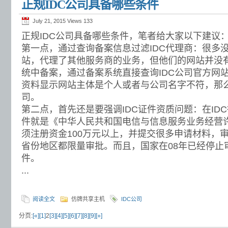
正规IDC公司具备哪些条件
July 21, 2015 Views
133
正规IDC公司具备哪些条件，笔者给大家以下建议
第一点，通过查询备案信息过滤IDC代理商：很多
站，代理了其他服务商的业务，但他们的网站并没
统中备案，通过备案系统直接查询IDC公司官方网
资料显示网站主体是个人或者与公司名字不符，那么
司。
第二点，首先还是要强调IDC证件资质问题：在ID
件就是《中华人民共和国电信与信息服务业务经营
须注册资金100万元以上，并提交很多申请材料，
省份地区都限量审批。而且，国家在08年已经停止审批
件。
...
阅读全文
仿牌共享主机
IDC公司
分页:
[«]
[1]
2
[3]
[4]
[5]
[6]
[7]
[8]
[9]
[»]