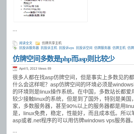
...
阅读全文
仿牌共享主机
抗投诉服务器
抗投诉主机
抗投诉vps
抗投诉空间
仿牌服务器
仿牌主机
仿牌
服务器
仿牌vps推荐
欧洲抗投诉vps
荷兰抗投诉主机
美国抗投诉空间
外贸
仿牌空间多数是php而asp则比较少
vps
外贸仿牌空间
April 5, 2013 Views
89
很多人都在找asp仿牌空间，但是事实上多数见的都
什么会这样呢？asp仿牌空间的环境必须是window
的环境则是linux操作系统。在中国，多数站长都爱用
较少接触linux的系统，但是到了国外，特别是美
家，多数服务器，甚至90%以上的服务器都是用lin
是，linux免费，稳定，性能好，而且成本低。所
asp或者.net程序的可以用仿牌windows vps服务器
...