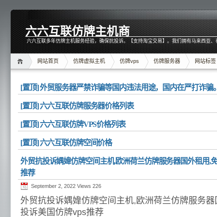
六六互联仿牌主机商
六六互联多年仿牌主机服务经验，确保抗投诉。【支持淘宝交易】。我们拥有马来西亚、
网站首页
仿牌虚拟主机
仿牌vps
仿牌服务器
网站标签
[置顶] 外贸服务器严禁诈骗等国内违法用途，国内在严打诈骗
[置顶] 六六互联仿牌服务器价格列表
[置顶] 六六互联仿牌VPS价格列表
[置顶] 六六互联仿牌空间价格
外贸抗投诉媀媁仿牌空间主机,欧洲荷兰仿牌服务器国外租用,免投诉
推荐
September 2, 2022 Views
226
外贸抗投诉媀媁仿牌空间主机,欧洲荷兰仿牌服务器国外
投诉美国仿牌vps推荐