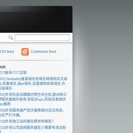
RSS feed
Comments feed
ous
/27]
联系六六互联
/02]
Godaddy备案域名老域名媂媄购买交易
售,权重域名,高pr域名,百度搜狗收录域名,外
反链域名
/02]
外贸抗投诉媀媁仿牌空间主机,欧洲荷兰
牌服务器国外租用,免投诉vps,防投诉美国仿
ps推荐
/03]
外贸服务器严禁诈骗等国内违法用途，
内在严打诈骗。
/10]
外贸独立站的建站费用有哪些？
/10]
外贸公司选择服务器至少需要考虑这些
素