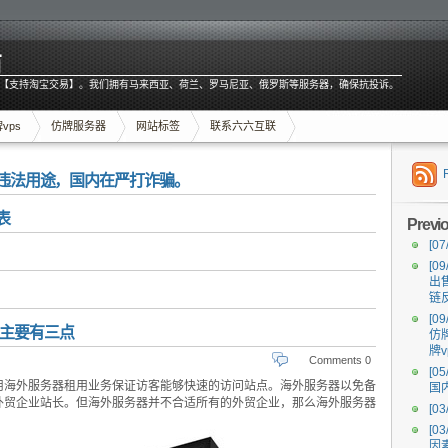
商
【支持淘宝交易】。我们拥有马来西亚、荷兰、罗马尼亚、俄罗斯等服务器，确保抗投诉。
vps
仿牌服务器
网站标签
联系六六互联
内违法用途，国内在严打诈骗。
表
Previ
[07
[09
出
链
[09
主要有三点
仿
牌v
Comments 0
[05
用海外服务器租用业务保证访客能够快速的访问站点。海外服务器以免备
国
外贸企业站长。但海外服务器并不合适所有的外贸企业，那么海外服务器
[03
[03
因