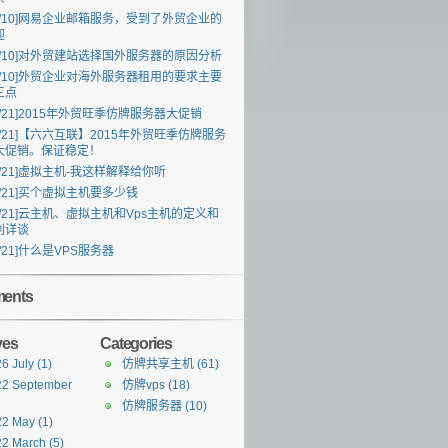
/10]
网易企业邮箱服务，受到了外贸企业的
迎
/10]
对外贸建站选择国外服务器的原因分析
/10]
外贸企业对海外服务器租用的要求主要
三点
/21]
2015年外贸旺季仿牌服务器大促销
/21]
【六六互联】2015年外贸旺季仿牌服务
大促销。保证稳定！
/21]
虚拟主机-我这样解释给你听
/21]
买个虚拟主机要多少钱
/21]
云主机、虚拟主机和Vps主机的定义和
别详谈
/21]
什么是VPS服务器
ents
ves
Categories
6 July
(1)
仿牌共享主机
(61)
22 September
仿牌vps
(18)
仿牌服务器
(10)
22 May
(1)
22 March
(5)