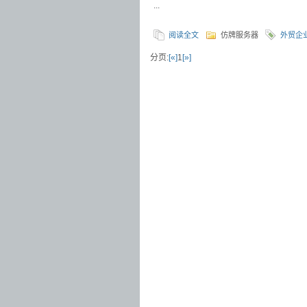
...
阅读全文
仿牌服务器
外贸企
分页:
[«]
1
[»]