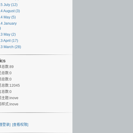
5 July
(12)
4 August
(3)
14 May
(5)
4 January
)
13 May
(2)
3 April
(17)
13 March
(28)
tics
总数:89
论总数:0
用总数:0
总数:12045
言总数:0
主题:inove
样式:inove
理登录]
[查看权限]