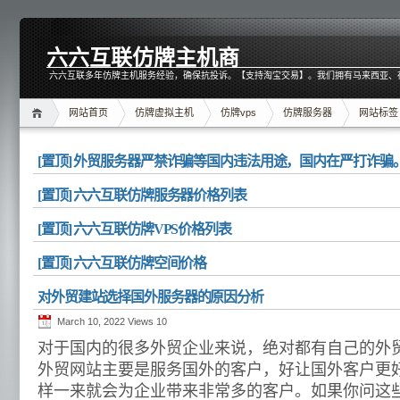
六六互联仿牌主机商
六六互联多年仿牌主机服务经验，确保抗投诉。【支持淘宝交易】。我们拥有马来西亚、
网站首页
仿牌虚拟主机
仿牌vps
仿牌服务器
网站标签
[置顶] 外贸服务器严禁诈骗等国内违法用途，国内在严打诈骗
[置顶] 六六互联仿牌服务器价格列表
[置顶] 六六互联仿牌VPS价格列表
[置顶] 六六互联仿牌空间价格
对外贸建站选择国外服务器的原因分析
March 10, 2022 Views
10
对于国内的很多外贸企业来说，绝对都有自己的外
外贸网站主要是服务国外的客户，好让国外客户更
样一来就会为企业带来非常多的客户。如果你问这