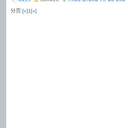
阅读全文
仿牌共享主机
外贸建站
国外服务器
外贸
建站
服务器
分页:
[«]
1
[»]